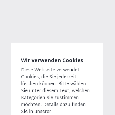
Bundestag ist mit
profilierten Köpfen
vertreten:
Alexander Dobrindt
, Bundesinnenminister
Dorothee Bär
, Bundesministerin für Forschung,
Technologie und Raumfahrt
Alois Rainer
, Bundesminister für Landwirtschaft,
Ernährung und Heimat
Florian Hahn
, Staatsminister im Auswärtigen Amt
Daniela Ludwig
, Parlamantarische Staatssekretärin
im Bundesinnenministerium
Dr. Silke Launert
, Parlamantarische
Wir verwenden Cookies
Staatssekretärin im Bundesministerium für
Forschung, Technologie und Raumfahrt
Diese Webseite verwendet
Martina Engelhardt-Kopf
, Parlamentarische
Cookies, die Sie jederzeit
Staatssekretärin im Bundesministerium für
Landwirtschaft, Ernährung und Heimat
löschen können. Bitte wählen
Ulrich Lange
, Parlamentarischer Staatssekretär im
Sie unter diesem Text, welchen
Bundesverkehrsministerium
Kategorien Sie zustimmen
möchten. Details dazu finden
Neues Führungsduo bei der CSU im
Sie in unserer