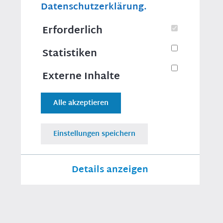
Bundestag!
Datenschutzerklärung.
­Auch die CSU im Bundestag hat eine neue Spitze.
Erforderlich
Mit
Alexander Hoffmann
als neuem Vorsitzenden
und
Dr. Reinhard Brandl
als Parlamentarischem
Statistiken
Geschäftsführer haben unsere Abgeordneten ein
neues Führungsduo gewählt
.
Externe Inhalte
Alle akzeptieren
Einstellungen speichern
Details anzeigen
Erforderlich
Für das Funktionieren der Webseite