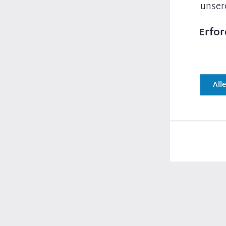
unser
Deutscher
Bundestag
Deutscher
Bundesrat
Erfor
Europäische
Union
All
Kontakt
CSU-Landesgruppe
Platz der Republik 1
11011 Berlin
Bürgerinfo 030/227-51999
(werktags 9 – 15 Uhr)
Buergerkommunikation-CSUBT@cducsu.de
Erfor
Für da
Footer
Stati
Links