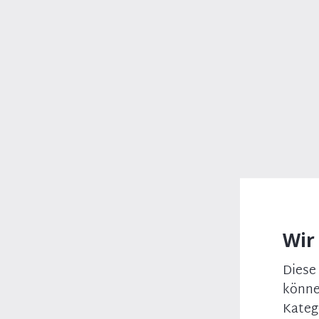
Direkt
zum
Themen
Ü
Inhalt
Hauptna
Startseite
Links
Breadcrumb
Links
Bayrischer
Landtag
Wir
Bayrische
Staatsregierung
Bayrische
Staatsministerien
CSU
Landesleitung
Diese
CSU
Europagruppe
könne
Junge Union
Bayern
Kateg
Hanns-Seidel
Stiftung