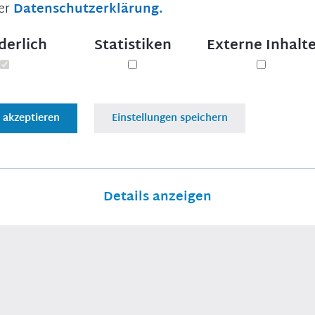
er
Datenschutzerklärung.
derlich
Statistiken
Externe Inhalt
e akzeptieren
Einstellungen speichern
Weiterführende Links
CSU
CSU-Landtagsfraktion
CDU/CSU-Bundestagsfraktion
CSU-Europagruppe
Details anzeigen
derlich
Impressum
Datenschu
s Funktionieren der Webseite notwendige Cookies
stiken