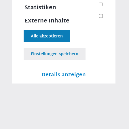
Statistiken
Externe Inhalte
KONTAKTINFORMATIONEN
Berlin
Alle akzeptieren
Platz der Republik 1
11011 Berlin
susanne.hierl@bundestag.de
Einstellungen speichern
Telefon: 030/227-75351
Fax:
Details anzeigen
Wahlkreis 231 - Amberg
Erforderlich
Für das Funktionieren der Webseite
PERSÖNLICHE LINKS
notwendige Cookies
Twitter
Statistiken
Instagram