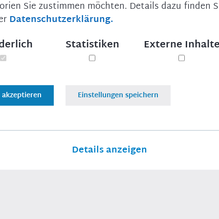
orien Sie zustimmen möchten. Details dazu finden Si
GENERATION-D, Ideen für Deutschland. 2002 bis 2008
etender JU-Kreisvorsitzender, seit 2009 Ortsvorsitzender der
er
Datenschutzerklärung.
eisvorsitzender der CSU im Landkreis Ebersberg; seit 2008
derlich
Statistiken
Externe Inhalt
er Vorsitz in der Deutsch-Japanischen Parlamentariergruppe
e akzeptieren
Einstellungen speichern
ngaben beruhen auf den Selbstauskünften der Abgeordneten
Details anzeigen
derlich
s Funktionieren der Webseite notwendige Cookies