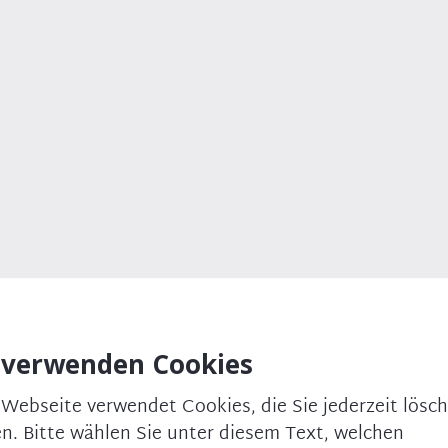
Pressebild: © Hendrik Ste
⤓
atholisch, ledig
erufliche Weiterbildung zum Fachwirt BankColleg; 2001
erchtesgaden/Strub. 2003 bis 2004 Berufsoberschule
schaftslehre, Schwerpunkte Steuern, Wirtschaftsprüfung un
6 Auslandsstudium University of Hertfordshire, U.K.; 2008
tudium an der Bayer. EliteAkademie, 9. Jahrgang
iversitäten); 2012 Promotion an der Ludwig-Maximilians-Uni
 verwenden Cookies
beiter, Stipendiat der Studenten- und Graduiertenförderun
vering, Germann und Effing, Managementberatung
 Webseite verwendet Cookies, die Sie jederzeit lösc
n. Bitte wählen Sie unter diesem Text, welchen
Freiwilligen Feuerwehr Frauenneuharting, Burschenverein