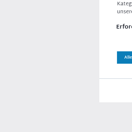
Kateg
Jakobneuharting; Mitinitiator Ideenwettbewerb 
Ortsvorsitzender der JU, 2005 bis 2016 stellvertr
unser
Frauenneuharting; seit 2013 stellvertretender Kr
Kreisrat im Kreistag des Landkreises Ebersberg.
Erfor
MdB seit Oktober 2013; seit 2022 stellvertretend
All
[Anmerkung der Redaktion: Die biografischen A
Erfor
Für da