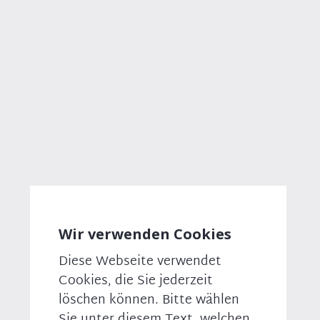
große Zustimmung in der Bevölkerung. Auf der
Klausur der geschäftsführenden Fraktionsvorstände
von Union und SPD im Juni werden wir darüber
beraten.
Woher soll das Geld für den Aufbau der Masten
denn kommen?
Der Bund wird die Infrastrukturgesellschaft
Mobilfunk gründen und finanzieren. Ziel ist, dass die
Gesellschaft in den weißen Flecken
Mobilfunkanlagen errichtet. Die
Mobilfunkunternehmen werden die Auflage
bekommen, über diese Masten die Bevölkerung mit
Netzverbindungen zu versorgen.
Wir verwenden Cookies
Wo wir schon beim Funken sind: Sie machen am
Diese Webseite verwendet
Montag eine gemeinsame Sitzung der
Cookies, die Sie jederzeit
Landesgruppe und der CSU-Landtagsfraktion.
Horst Seehofer macht seinen Job und funkt
löschen können. Bitte wählen
niemandem mehr dazwischen. Andreas Scheuer
Sie unter diesem Text, welchen