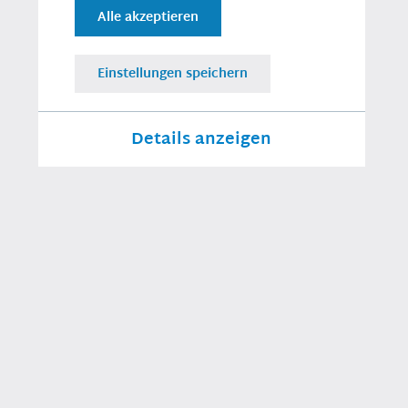
Alle akzeptieren
Einstellungen speichern
Details anzeigen
Erforderlich
Sieh dir diesen Beitrag auf Instagram
an
Für das Funktionieren der Webseite
notwendige Cookies
Statistiken
Tracking Cookies zur Analyse des
Besucherflusses auf der Webseite