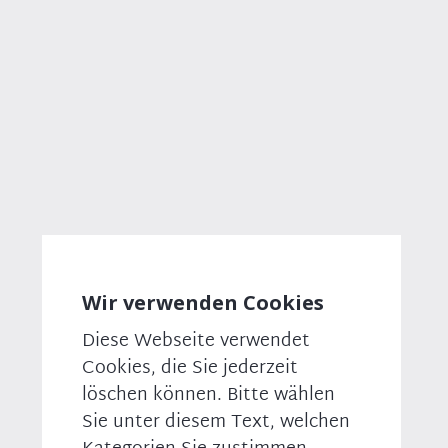
Wohnimmobilienkreditrichtlinie aus dem
vergangenen Jahr hatte zu Problemen bei der
🐦
Kreditvergabe geführt. Mit den beschlossenen
📺
Nachbesserungen werden die zu hohen Hürden für
die Kreditvergabe an junge Familien,
🎥
Niedrigverdiener und Senioren beseitigt. Künftig
können Wertsteigerungen von Immobilien durch
Bau- und Renovierungsmaßnahmen bei der
Kreditwürdigkeitsprüfung wieder stärker
berücksichtigt werden. Vielfach hatten die Banken
nur noch das Einkommen zugrunde gelegt. Kredite,
die ältere Menschen auf ihr abbezahltes Haus
aufnehmen, etwa um davon zu leben, fallen aus den
Wir verwenden Cookies
Regelungen grundsätzlich heraus. Auch das stellt
das Gesetz klar. Und mit einer Rechtsverordnung
Diese Webseite verwendet
werden den Banken Leitlinien zur
Cookies, die Sie jederzeit
Kreditwürdigkeitsprüfung an die Hand gegeben.
löschen können. Bitte wählen
Die wesentlichen Anliegen der CSU-Landesgruppe
Sie unter diesem Text, welchen
wurden damit umgesetzt: Es wird gewährleistet,