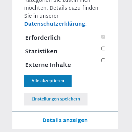
Kategorien Sie zustimmen
dass die Regelungen nicht altersdiskriminierend
sind und keine Benachteiligungen für Familien
möchten. Details dazu finden
enthalten. Sowohl Verbraucherinnen und
Sie in unserer
Verbraucher als auch Banken erhalten wieder
Datenschutzerklärung.
Rechtssicherheit.
Erforderlich
Die Änderungen waren Teil des
Finanzaufsichtsrechtsergänzungsgesetzes, das die
Statistiken
Abgeordneten am Donnerstag verabschiedeten. Mit
dem Gesetz soll die Bundesanstalt für
Finanzdienstleistungsaufsicht (BaFin) künftig
Externe Inhalte
gezielt mögliche Gefahren für die
Finanzmarktstabilität in Folge einer
Alle akzeptieren
Immobilienblase abwehren können.
Einstellungen speichern
Druckversion
Teilen
Details anzeigen