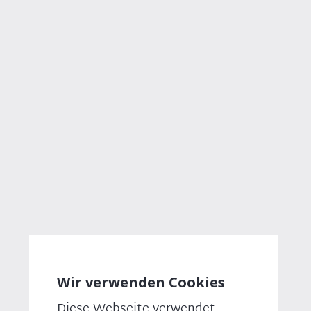
Direkt
‗
zum
Inhalt
Breadcrumb
PRESSEMITTEILUNG
27.01.2026
Sozialstaatskommission liefert
mutige Reformen – jetzt darf es keine
Ausreden mehr geben
Zum Bericht der Sozialstaatskommission
erklärt der sozialpolitischer Sprecher der CSU
im Bundestag und Mitglied der Kommission,
Peter Aumer, MdB:
„Der Bericht der Sozialstaatskommission ist
Wir verwenden Cookies
mutiger als viele erwartet haben. Die Vorschläge
ⓕ
machen unser Sozialsystem einfacher, bürgernäher
Diese Webseite verwendet