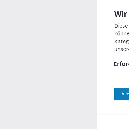
Wir
Diese
könne
Kateg
unser
Erfor
All
© Henning Schacht