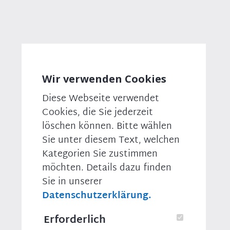
Kommunen schuldig, “ stellte Hasselfeldt klar. Die
Kommunen müssten vor Ort tausende Menschen
🎥
unterbringen und gut integrieren. Sie dürften durch
den Familiennachzug nicht überfordert werden. Der
innenpolitische Sprecher der Unionsfraktion,
Stephan Mayer (CSU) ergänzte, Flüchtlinge mit
subsidiärem Schutz verfügten über keine dauerhafte
Wir verwenden Cookies
Bleibeperspektive. "Bei aller Härte, die dies für die
Betroffenen im Einzelfall bedeuten mag: Wir müssen
Diese Webseite verwendet
die Steuerungsmöglichkeiten, die wir haben,
Cookies, die Sie jederzeit
nutzen. Nur so können wir die Akzeptanz der
Bevölkerung für unser Asylsystem erhalten", erklärte
löschen können. Bitte wählen
Mayer. Andreas Scheuer (CSU) warnte, der
Sie unter diesem Text, welchen
Familiennachzug würde "falsche Anreize setzen und
Kategorien Sie zustimmen
die Integrationsfähigkeit Deutschlands vollends
möchten. Details dazu finden
überfordern".
Sie in unserer
Hasselfeldt fand deutliche Worte in Hinblick auf den
Datenschutzerklärung.
Koalitionspartner: „Die SPD sollte sich an die von
ihr auf höchster Ebene mit beschlossenen
Erforderlich
Regelungen halten. Im Moment übt sie sich eher