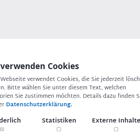
 verwenden Cookies
Mechthilde Wittmann in der Bundestagsdebatte zur
024:
 Webseite verwendet Cookies, die Sie jederzeit lösc
n. Bitte wählen Sie unter diesem Text, welchen
orien Sie zustimmen möchten. Details dazu finden Si
er
Datenschutzerklärung.
ber den ein Staat in eigener Souveränität entscheiden darf.
alt vom Volk aus, und spätestens die Umfragen der letzten
lk von uns erwartet.
derlich
Statistiken
Externe Inhalt
 und Schutz zu gewähren, und zwar insbesondere vor
e Staatsbürgerschaft zu haben, die Grenzen überschreiten