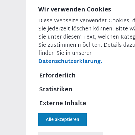
Deutschland braucht eine neue Regierung mit
einem klaren Kurs bei den Themen „Sicherheit“ und
Wir verwenden Cookies
„Migration“, und genau diesen klaren Kurs gibt es
Diese Webseite verwendet Cookies, d
nur mit der Union.
Sie jederzeit löschen können. Bitte w
Sie unter diesem Text, welchen Kate
Sie zustimmen möchten. Details daz
Druckversion
finden Sie in unserer
Datenschutzerklärung.
Teilen
Erforderlich
Statistiken
AUSSERDEM WICHTIG
Externe Inhalte
Alle akzeptieren