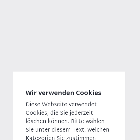
Beteiligung an der NATO-Ausbildungsmission am
Hindukusch. Die Aufstockung ist notwendig, um
den Schutz der deutschen Ausbilder und Berater im
Land zu gewährleisten. Die Mandatsobergrenze wird
wegen der schwierigen Sicherheitslage am
Hindukusch deshalb von bislang 980 Soldaten auf
1300 Soldaten im Einsatz angehoben. Der Redner der
CSU in der Debatte, Dr. Wolfgang Stefinger, erklärte
hierzu: „Wir wollen alles daransetzen, damit das
Land eine Zukunft hat.“
Wir verwenden Cookies
Diese Webseite verwendet
Cookies, die Sie jederzeit
löschen können. Bitte wählen
Sie unter diesem Text, welchen
Kategorien Sie zustimmen