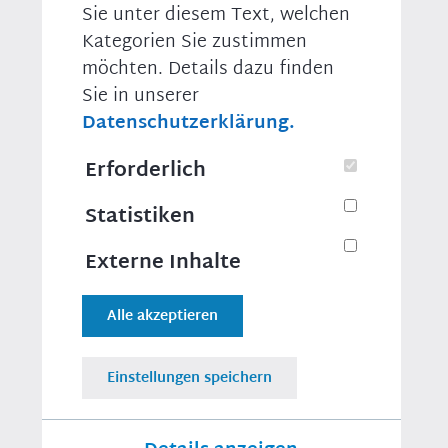
der Menschen und der Wirtschaft in unserem Land:
Sie unter diesem Text, welchen
📺
Mit der Entscheidung, den entsprechenden
Kategorien Sie zustimmen
gesetzlichen Mechanismus auszusetzen und damit
🎥
den CO2-Preis im kommenden Jahr nicht zu erhöhen,
möchten. Details dazu finden
senden wir ein wichtiges Signal. Wir verhindern im
Sie in unserer
kommenden Jahr zusätzliche Belastungen in Höhe
Datenschutzerklärung.
von bis zu 2,8 Mrd. Euro. Angesichts der hohen
Energiepreise wäre das im Moment nicht
Erforderlich
vermittelbar gewesen.“
Statistiken
Druckversion
Externe Inhalte
Teilen
Alle akzeptieren
Einstellungen speichern
MEHR ZU
Christian Moser