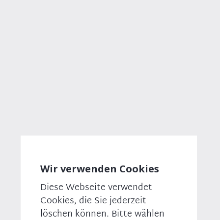
Direkt
‗
zum
Inhalt
Breadcrumb
PRESSEMITTEILUNG
13.05.2026
Koalition beweist
Handlungsfähigkeit: CO2-Preis wird
nicht erhöht
Anlässlich des Beschlusses im
Koalitionsausschuss den CO2-Preis im
kommenden Jahr stabil zu halten, äußert sich
Wir verwenden Cookies
der umweltpolitische Sprecher der CSU im
Diese Webseite verwendet
Bundestag, Christian Moser MdB, wie folgt:
ⓕ
Cookies, die Sie jederzeit
🐦
„Die Koalition beweist Handlungsfähigkeit im Sinne
löschen können. Bitte wählen