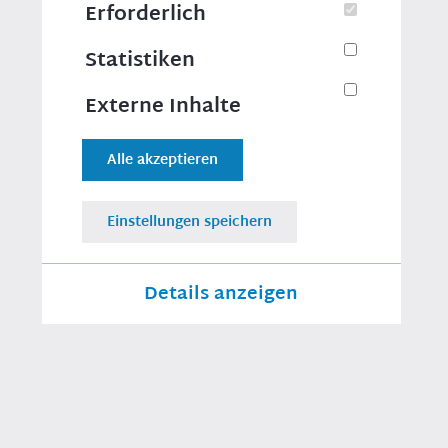
Erforderlich
Statistiken
Kontakt
Externe Inhalte
Alle akzeptieren
Weiterführende Links
Einstellungen speichern
Impressum
Datenschutz
Details anzeigen
Footer
Datenschutzeinstellungen
Links
RSS
Links
Erforderlich
Für das Funktionieren der Webseite
notwendige Cookies