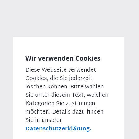
Direkt
‗
zum
Inhalt
Breadcrumb
Abgeordnete (21. Wahlperiode)
© picture alliance/chromorange
Wir verwenden Cookies
A
B
C
D
E
F
G
H
I
J
K
L
Diese Webseite verwendet
Cookies, die Sie jederzeit
löschen können. Bitte wählen
ⓕ
Sie unter diesem Text, welchen
P
🐦
Kategorien Sie zustimmen
möchten. Details dazu finden
📺
Dr. med. Stephan
Sie in unserer
Pilsinger
🎥
Datenschutzerklärung.
Biografie