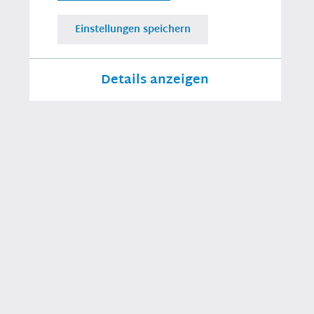
Wahlkreis 238 - Hof
Einstellungen speichern
Details anzeigen
PERSÖNLICHE LINKS
Instagram
Erforderlich
Facebook
Persönliche
Homepage
Für das Funktionieren der Webseite
notwendige Cookies
Reden im
Bundestag
Statistiken
Tracking Cookies zur Analyse des
Besucherflusses auf der Webseite
Externe Inhalte