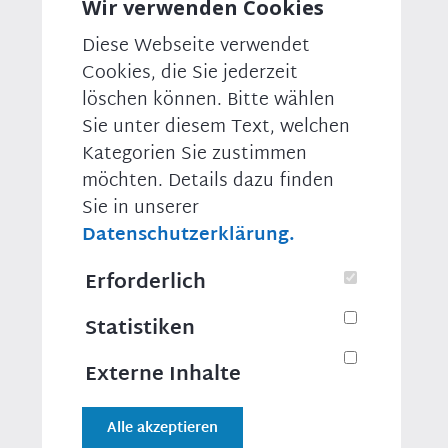
Landkreises Hof.
Wir verwenden Cookies
Seit 1999 Mitglied CSU, Kreisvorsitzender der
Diese Webseite verwendet
Kommunalpolitischen Vereinigung (KPV).
Cookies, die Sie jederzeit
löschen können. Bitte wählen
Sie unter diesem Text, welchen
[Anmerkung der Redaktion: Die biografischen
Kategorien Sie zustimmen
Angaben beruhen auf den Selbstauskünften der
Abgeordneten.]
möchten. Details dazu finden
Sie in unserer
Datenschutzerklärung.
KONTAKTINFORMATIONEN
Erforderlich
Berlin
Platz der Republik 1
Statistiken
11011 Berlin
heiko.hain@bundestag.de
Externe Inhalte
Telefon: 030/227-77493
Fax:
Alle akzeptieren